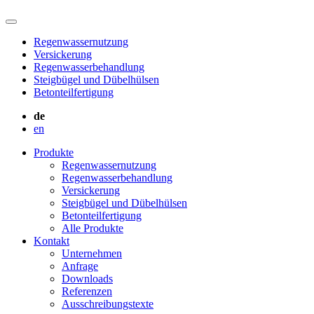
Regenwassernutzung
Versickerung
Regenwasserbehandlung
Steigbügel und Dübelhülsen
Betonteilfertigung
de
en
Produkte
Regenwassernutzung
Regenwasserbehandlung
Versickerung
Steigbügel und Dübelhülsen
Betonteilfertigung
Alle Produkte
Kontakt
Unternehmen
Anfrage
Downloads
Referenzen
Ausschreibungstexte