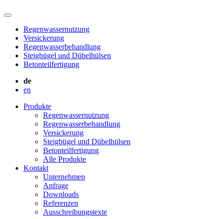
Regenwassernutzung
Versickerung
Regenwasserbehandlung
Steigbügel und Dübelhülsen
Betonteilfertigung
de
en
Produkte
Regenwassernutzung
Regenwasserbehandlung
Versickerung
Steigbügel und Dübelhülsen
Betonteilfertigung
Alle Produkte
Kontakt
Unternehmen
Anfrage
Downloads
Referenzen
Ausschreibungstexte