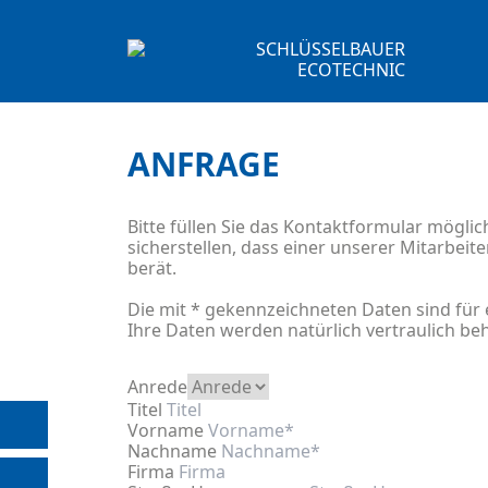
ANFRAGE
Bitte füllen Sie das Kontaktformular möglic
sicherstellen, dass einer unserer Mitarbeit
berät.
Die mit * gekennzeichneten Daten sind für 
Ihre Daten werden natürlich vertraulich be
Anrede
REGENWASSERNUTZUNG
Titel
Vorname
Nachname
VERSICKERUNG
Firma