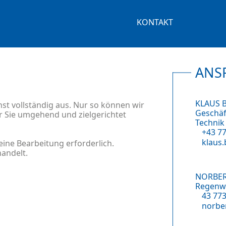
KONTAKT
ANS
KLAUS 
hst vollständig aus. Nur so können wir
Geschäf
er Sie umgehend und zielgerichtet
Technik
+43 7
klaus
eine Bearbeitung erforderlich.
handelt.
NORBER
Regenw
43 77
norber