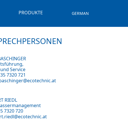
PRODUKTE
GERMAN
PRECHPERSONEN
BASCHINGER
tsführung,
 und Service
735 7320 721
.baschinger@ecotechnic.at
T RIEDL
assermanagement
35 7320 720
t.riedl@ecotechnic.at