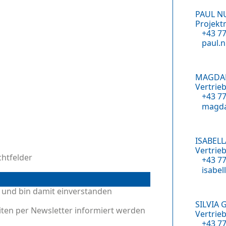
PAUL N
Projek
+43 7
paul.
MAGDA
Vertrieb
+43 7
magda
ISABEL
Vertrieb
chtfelder
+43 7
isabel
 und bin damit einverstanden
SILVIA
ten per Newsletter informiert werden
Vertrieb
+43 7