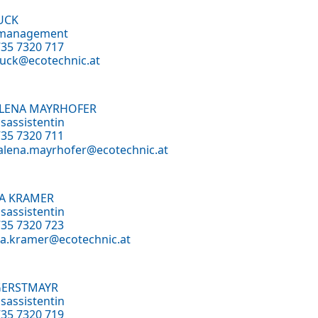
UCK
tmanagement
735 7320 717
nuck@ecotechnic.at
LENA MAYRHOFER
sassistentin
735 7320 711
lena.mayrhofer@ecotechnic.at
LA KRAMER
sassistentin
735 7320 723
la.kramer@ecotechnic.at
 GERSTMAYR
sassistentin
735 7320 719