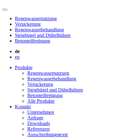
Regenwassernutzung
Versickerung
Regenwasserbehandlung
Steigbügel und Dübelhülsen
Betonteilfertigung
de
en
Produkte
Regenwassernutzung
Regenwasserbehandlung
Versickerung
Steigbügel und Dübelhülsen
Betonteilfertigung
Alle Produkte
Kontakt
Unternehmen
Anfrage
Downloads
Referenzen
Ausschreibungstexte