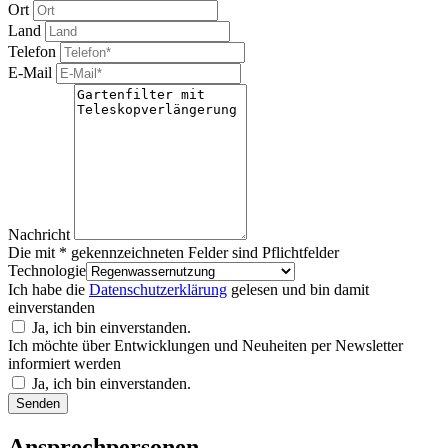
Ort
Land
Telefon
E-Mail
Nachricht
Die mit * gekennzeichneten Felder sind Pflichtfelder
Technologie
Ich habe die
Datenschutzerklärung
gelesen und bin damit
einverstanden
Ja, ich bin einverstanden.
Ich möchte über Entwicklungen und Neuheiten per Newsletter
informiert werden
Ja, ich bin einverstanden.
Bitte nicht ausfüllen.
Senden
Ansprechpersonen