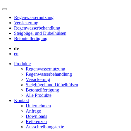
Regenwassernutzung
Versickerung
Regenwasserbehandlung
Steigbügel und Dübelhülsen
Betonteilfertigung
de
en
Produkte
Regenwassernutzung
Regenwasserbehandlung
Versickerung
Steigbügel und Dübelhülsen
Betonteilfertigung
Alle Produkte
Kontakt
Unternehmen
Anfrage
Downloads
Referenzen
Ausschreibungstexte